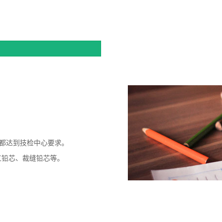
都达到技检中心要求。
工铅芯、裁缝铅芯等。