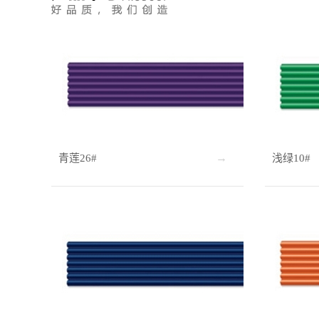
青莲26#
浅绿10#