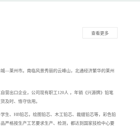
查看更多
司
港城—莱州市。南临风景秀丽的云峰山，北通经济繁华的莱州
属自营出口企业，公司现有职工120人 ，年销《兴源牌》铅笔
交货及时、恪守信用。
学生、HB铅芯，绘图铅芯、木工铅芯、裁缝铅芯等，彩色铅
产品严格按生产工艺要求生产、检测，都达到国家技检中心要