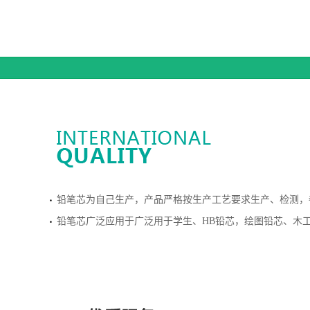
0.24D 2.17-2.23
5H 1.85-1.90
HB 3.95-4.05
4H 1.85-1.90
铅笔芯为自己生产，产品严格按生产工艺要求生产、检测，
铅笔芯广泛应用于广泛用于学生、HB铅芯，绘图铅芯、木