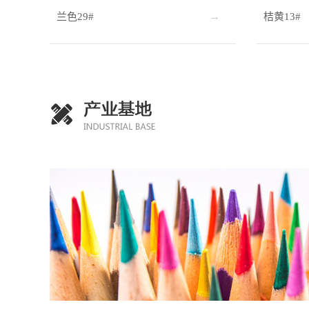
兰色29#
桔黄13#
0.26D 2.10--2.15
6H 1.85-1.90